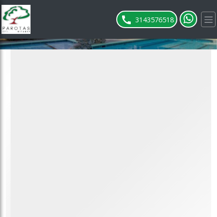
ose slideout menu.
3143576518
Habitaciones